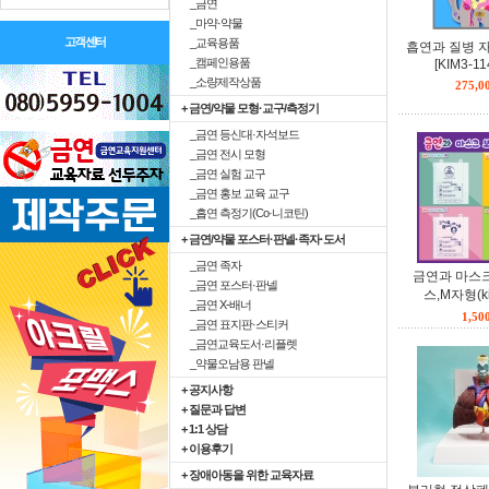
_금연
_마약·약물
고객센터
_교육용품
흡연과 질병 
_캠페인용품
[KIM3-11
_소량제작상품
275,
+ 금연/약물 모형·교구/측정기
_금연 등신대·자석보드
_금연 전시 모형
_금연 실험 교구
_금연 홍보 교육 교구
_흡연 측정기(Co·니코틴)
+ 금연/약물 포스터·판넬·족자·도서
_금연 족자
금연과 마스크
_금연 포스터·판넬
스,M자형(ki
_금연 X-배너
1,5
_금연 표지판·스티커
_금연교육도서·리플렛
_약물오남용 판넬
+ 공지사항
+ 질문과 답변
+ 1:1 상담
+ 이용후기
+ 장애아동을 위한 교육자료