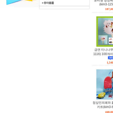
분리형 정상폐
+ 유아용품
(kim3-115
187,
금연 미니나무 
1116) 100
1,5
정상인의폐와 
키트(kim3-8
440,