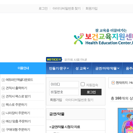
로그인
아이디/비밀번호 찾기
회원가입
포인트 사용 안내!
3가지 신제품 안내
흡연예방교육-금연골든벨, 인형극
이용안내
만들기/문구
성 교육
금연/마약/약물
음주
1.신제품 출시 안내
2.신제품 출시 안내
에듀파인 엑셀다운로드
현재위치 :
H
자동접속
견적서 출력하기
견적서 팩스로 받기
총
160
개의 상
회원가입
아이디/비밀번호 찾기
팩스로 주문하기
나라장터 주문하기
금연/약물
예산 맞춤 주문하기
+ 금연/약물 시청각 자료
구매대행 주문하기